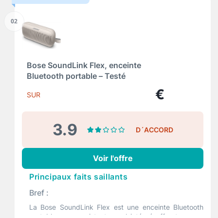
connectivité Bluetooth et WiFi, offrant aux
consommateurs un son immersif et une durabilité avec
02
son indice d’étanchéité IP67 résistant à l’eau et à la
poussière, plus une longue autonomie.
Particularités et caractéristiques :
Bose SoundLink Flex, enceinte
Découvrez le son JBL Pro : Dotée de deux haut-
Bluetooth portable – Testé
parleurs longue portée et haute fréquence, la JBL
Charge 5 offre un son riche, clair et de grande
€
envergure, même en extérieur.
SUR
Connectivité WiFi et Bluetooth : Diffusez votre
musique partout en WiFi tout en continuant à
utiliser votre téléphone, puis passez facilement au
3.9
D´ACCORD
Bluetooth pour une expérience audio sans faille.
Faites durer vos aventures musicales : Célébrez
chaque moment avec vos sons préférés et écoutez
Voir l'offre
votre musique du lever au coucher du soleil grâce à
l’autonomie de 20 heures de la JBL Charge 5 WiFi.
Principaux faits saillants
Emportez-la partout : À la maison, à la plage ou au
Bref :
bord de la piscine, cette enceinte portable s’adapte
à presque tous les environnements grâce à son
La Bose SoundLink Flex est une enceinte Bluetooth
indice d’étanchéité et de résistance à la poussière
portable avec assistant vocal intégré offrant un son