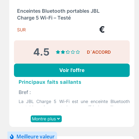
Enceintes Bluetooth portables JBL
Charge 5 Wi-Fi – Testé
€
SUR
4.5
D´ACCORD
Voir l'offre
Principaux faits saillants
Bref :
La JBL Charge 5 Wi-Fi est une enceinte Bluetooth
portable qui promet de vous offrir le meilleur son
puissant avec sa technologie sonore JBL Pro originale.
Montre plus
À propos :
La JBL Charge 5 WiFi combine le meilleur de la
Meilleure valeur