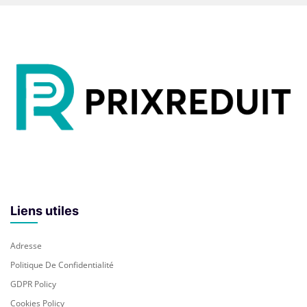
Les basses peuvent ne pas satisfaire les
audiophiles.
Manque de fonctionnalités avancées comme les
assistants vocaux.
Ce qui en fait la meilleure
enceinte Bluetooth portable
pour les basses :
Les consommateurs apprécient sa portabilité, sa
conception durable et sa qualité sonore solide malgré
sa taille, ce qui la rend parfaite pour les activités de
plein air et les voyages.
Ce que dit le client :
Liens utiles
« J’ai été impressionné par l’enceinte Sony SRS-XB13.
Elle offre un son puissant et clair malgré sa petite
taille, c’est mon compagnon idéal pour mes sorties en
Adresse
plein air. La couleur est géniale. Prise USB-C pratique.
Politique De Confidentialité
L’autonomie de la batterie est très bonne »
GDPR Policy
Cookies Policy