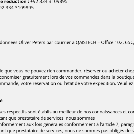
e réduction :
+92 334 3109895
92 334 3109895
 données Oliver Peters par courrier à QAISTECH – Office 102, 65
signifie que vous ne pouvez rien commander, réserver ou acheter 
économiser gratuitement lors de vos commandes dans la boutique
ande, votre réservation ou l’état de votre expédition. Veuillez 
té
prises respectifs sont établis au meilleur de nos connaissances et 
 tant que prestataire de services, nous sommes
nformément aux lois générales conformément à l’article 7, parag
nt que prestataire de services, nous ne sommes pas obligés de su