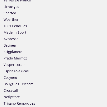
Terres De France
Linvosges
Spartoo
Woerther
1001 Pendules
Made In Sport
A2presse
Batinea
Ecigplanete
Prado Mermoz
Vesper Lorain
Esprit Foie Gras
Cosyneo
Bouygues Telecom
Crosscall
Noflystore
Trigano Remorques