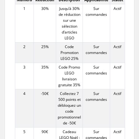
1
30%
Jusqu’à 30%
Sur
Actif
de réduction
commandes
sur une
sélection
d’articles
LEGO
2
25%
Code
Sur
Actif
Promotion
commandes
LEGO 25%
3
35%
Code Promo
Sur
Actif
LEGO
commandes
livraison
gratuite 35%
4
-50€
Collectez 7
Sur
Actif
500 points et
commandes
débloquez un
code
promotionnel
de -50€
5
90€
Cadeau
Sur
Actif
LEGO Noël :
commandes