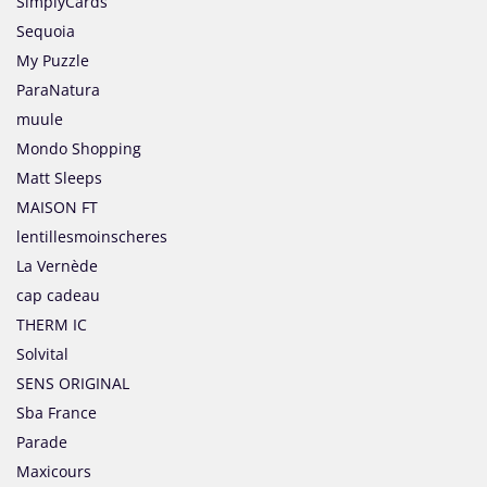
SimplyCards
Sequoia
My Puzzle
ParaNatura
muule
Mondo Shopping
Matt Sleeps
MAISON FT
lentillesmoinscheres
La Vernède
cap cadeau
THERM IC
Solvital
SENS ORIGINAL
Sba France
Parade
Maxicours