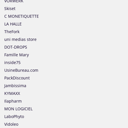
VORWERK
Skiset
C MONETIQUETTE
LA HALLE
TheFork
uni medias store
DOT-DROPS
Famille Mary
inside75
UsineBureau.com
PackDiscount
Jambissima
KYMAXX
Ilapharm
MON LOGICIEL
LaboPhyto
Vidoleo