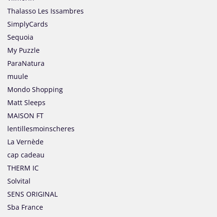
Thalasso Les Issambres
SimplyCards
Sequoia
My Puzzle
ParaNatura
muule
Mondo Shopping
Matt Sleeps
MAISON FT
lentillesmoinscheres
La Vernède
cap cadeau
THERM IC
Solvital
SENS ORIGINAL
Sba France