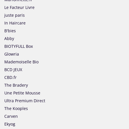
Le Facteur Livre
juste paris
In Haircare
B'bies
Abby
BIOTYFULL Box
Glowria
Mademoiselle Bio
BCD JEUX
CBD.fr
The Bradery
Une Petite Mousse
Ultra Premium Direct
The Kooples
Carven
Ekyog