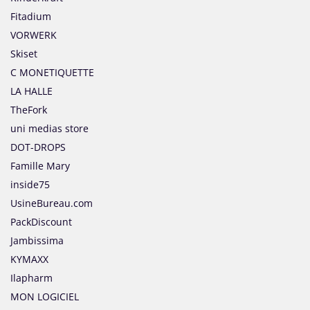
Fitadium
VORWERK
Skiset
C MONETIQUETTE
LA HALLE
TheFork
uni medias store
DOT-DROPS
Famille Mary
inside75
UsineBureau.com
PackDiscount
Jambissima
KYMAXX
Ilapharm
MON LOGICIEL