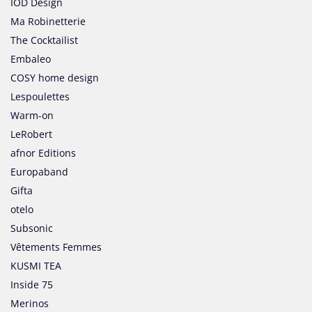
IOD Design
Ma Robinetterie
The Cocktailist
Embaleo
COSY home design
Lespoulettes
Warm-on
LeRobert
afnor Editions
Europaband
Gifta
otelo
Subsonic
Vêtements Femmes
KUSMI TEA
Inside 75
Merinos