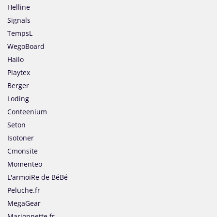
Helline
Signals
TempsL
WegoBoard
Hailo
Playtex
Berger
Loding
Conteenium
Seton
Isotoner
Cmonsite
Momenteo
L'armoiRe de BéBé
Peluche.fr
MegaGear
Marionnette.fr