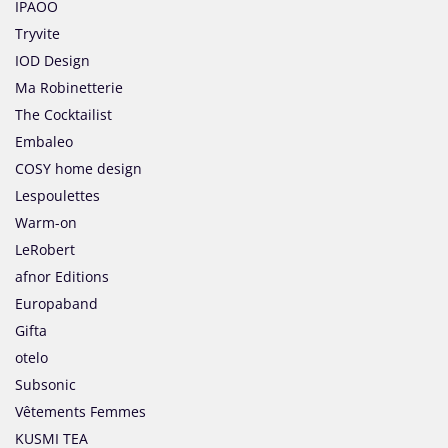
IPAOO
Tryvite
IOD Design
Ma Robinetterie
The Cocktailist
Embaleo
COSY home design
Lespoulettes
Warm-on
LeRobert
afnor Editions
Europaband
Gifta
otelo
Subsonic
Vêtements Femmes
KUSMI TEA