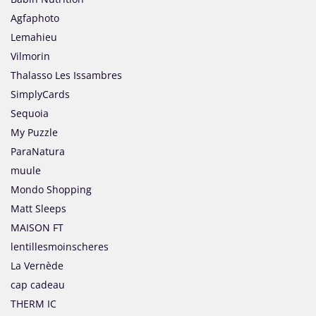
Agfaphoto
Lemahieu
Vilmorin
Thalasso Les Issambres
SimplyCards
Sequoia
My Puzzle
ParaNatura
muule
Mondo Shopping
Matt Sleeps
MAISON FT
lentillesmoinscheres
La Vernède
cap cadeau
THERM IC