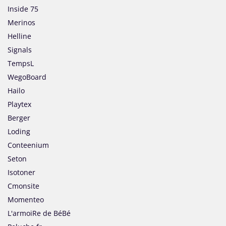
Inside 75
Merinos
Helline
Signals
TempsL
WegoBoard
Hailo
Playtex
Berger
Loding
Conteenium
Seton
Isotoner
Cmonsite
Momenteo
L'armoiRe de BéBé