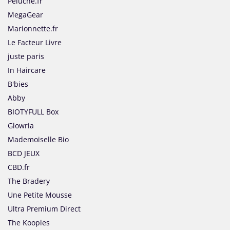
Peluche.fr
MegaGear
Marionnette.fr
Le Facteur Livre
juste paris
In Haircare
B'bies
Abby
BIOTYFULL Box
Glowria
Mademoiselle Bio
BCD JEUX
CBD.fr
The Bradery
Une Petite Mousse
Ultra Premium Direct
The Kooples