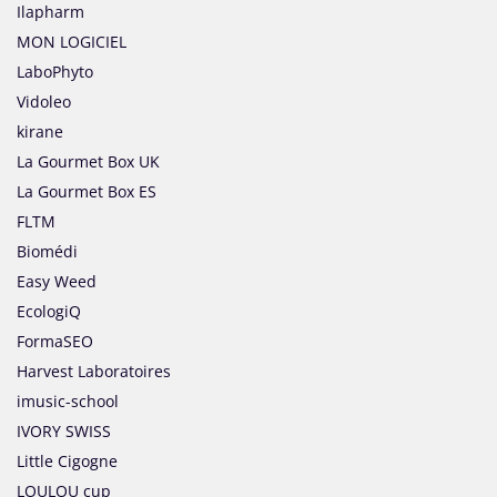
Ilapharm
MON LOGICIEL
LaboPhyto
Vidoleo
kirane
La Gourmet Box UK
La Gourmet Box ES
FLTM
Biomédi
Easy Weed
EcologiQ
FormaSEO
Harvest Laboratoires
imusic-school
IVORY SWISS
Little Cigogne
LOULOU cup