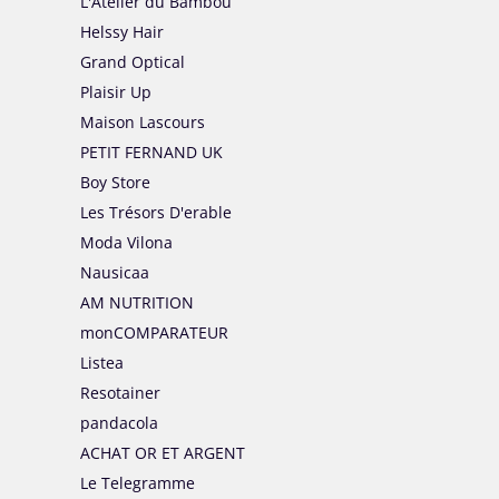
L'Atelier du Bambou
Helssy Hair
Grand Optical
Plaisir Up
Maison Lascours
PETIT FERNAND UK
Boy Store
Les Trésors D'erable
Moda Vilona
Nausicaa
AM NUTRITION
monCOMPARATEUR
Listea
Resotainer
pandacola
ACHAT OR ET ARGENT
Le Telegramme