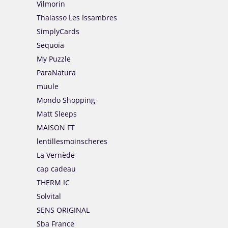
Vilmorin
Thalasso Les Issambres
SimplyCards
Sequoia
My Puzzle
ParaNatura
muule
Mondo Shopping
Matt Sleeps
MAISON FT
lentillesmoinscheres
La Vernède
cap cadeau
THERM IC
Solvital
SENS ORIGINAL
Sba France