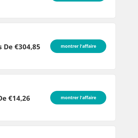
s De €304,85
montrer l'affaire
De €14,26
montrer l'affaire