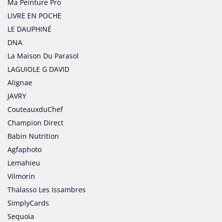
Ma Peinture Pro
LIVRE EN POCHE
LE DAUPHINÉ
DNA
La Maison Du Parasol
LAGUIOLE G DAVID
Alignae
JAVRY
CouteauxduChef
Champion Direct
Babin Nutrition
Agfaphoto
Lemahieu
Vilmorin
Thalasso Les Issambres
SimplyCards
Sequoia