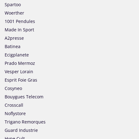
Spartoo
Woerther
1001 Pendules
Made In Sport
A2presse
Batinea
Ecigplanete
Prado Mermoz
Vesper Lorain
Esprit Foie Gras
Cosyneo
Bouygues Telecom
Crosscall
Noflystore
Trigano Remorques
Guard Industrie
Hype Cult