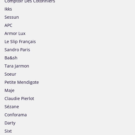
Comptoir Des Cotonniers
Ikks
Sessun
APC
Armor Lux
Le Slip Français
Sandro Paris
Ba&sh
Tara Jarmon
Soeur
Petite Mendigote
Maje
Claudie Pierlot
Sézane
Conforama
Darty
Sixt