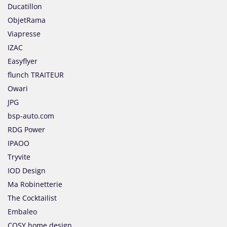
Ducatillon
ObjetRama
Viapresse
IZAC
Easyflyer
flunch TRAITEUR
Owari
JPG
bsp-auto.com
RDG Power
IPAOO
Tryvite
IOD Design
Ma Robinetterie
The Cocktailist
Embaleo
COSY home design