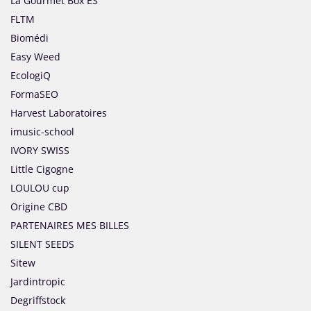
La Gourmet Box ES
FLTM
Biomédi
Easy Weed
EcologiQ
FormaSEO
Harvest Laboratoires
imusic-school
IVORY SWISS
Little Cigogne
LOULOU cup
Origine CBD
PARTENAIRES MES BILLES
SILENT SEEDS
Sitew
Jardintropic
Degriffstock