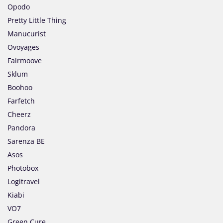
Opodo
Pretty Little Thing
Manucurist
Ovoyages
Fairmoove
Sklum
Boohoo
Farfetch
Cheerz
Pandora
Sarenza BE
Asos
Photobox
Logitravel
Kiabi
VO7
Green Cure