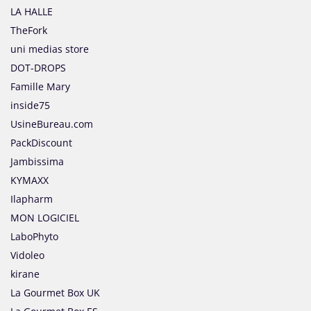
LA HALLE
TheFork
uni medias store
DOT-DROPS
Famille Mary
inside75
UsineBureau.com
PackDiscount
Jambissima
KYMAXX
Ilapharm
MON LOGICIEL
LaboPhyto
Vidoleo
kirane
La Gourmet Box UK