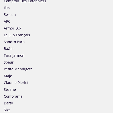
Comptoir Des Cotonniers
Ikks
Sessun
APC
Armor Lux
Le Slip Français
Sandro Paris
Ba&sh
Tara Jarmon
Soeur
Petite Mendigote
Maje
Claudie Pierlot
Sézane
Conforama
Darty
Sixt