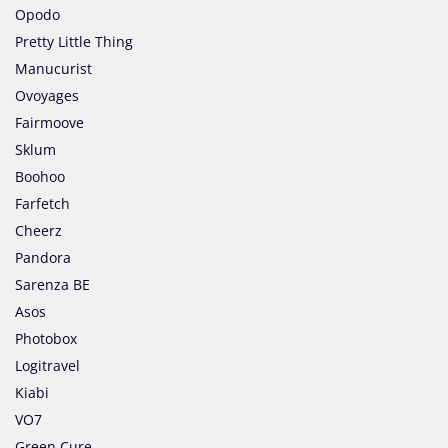
Opodo
Pretty Little Thing
Manucurist
Ovoyages
Fairmoove
Sklum
Boohoo
Farfetch
Cheerz
Pandora
Sarenza BE
Asos
Photobox
Logitravel
Kiabi
VO7
Green Cure