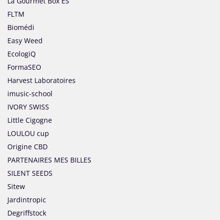
La Gourmet Box ES
FLTM
Biomédi
Easy Weed
EcologiQ
FormaSEO
Harvest Laboratoires
imusic-school
IVORY SWISS
Little Cigogne
LOULOU cup
Origine CBD
PARTENAIRES MES BILLES
SILENT SEEDS
Sitew
Jardintropic
Degriffstock