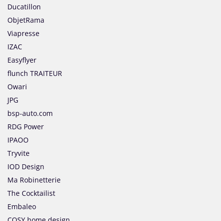
Ducatillon
ObjetRama
Viapresse
IZAC
Easyflyer
flunch TRAITEUR
Owari
JPG
bsp-auto.com
RDG Power
IPAOO
Tryvite
IOD Design
Ma Robinetterie
The Cocktailist
Embaleo
COSY home design