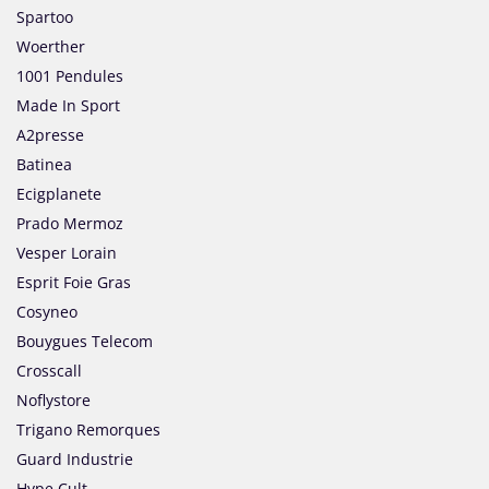
Spartoo
Woerther
1001 Pendules
Made In Sport
A2presse
Batinea
Ecigplanete
Prado Mermoz
Vesper Lorain
Esprit Foie Gras
Cosyneo
Bouygues Telecom
Crosscall
Noflystore
Trigano Remorques
Guard Industrie
Hype Cult