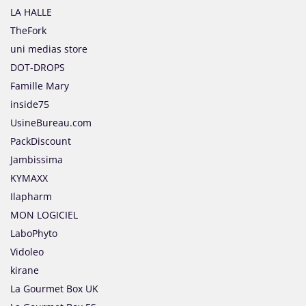
LA HALLE
TheFork
uni medias store
DOT-DROPS
Famille Mary
inside75
UsineBureau.com
PackDiscount
Jambissima
KYMAXX
Ilapharm
MON LOGICIEL
LaboPhyto
Vidoleo
kirane
La Gourmet Box UK