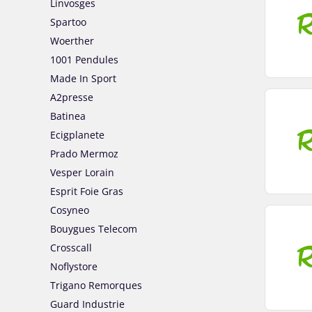
Linvosges
Spartoo
Woerther
1001 Pendules
Made In Sport
A2presse
Batinea
Ecigplanete
Prado Mermoz
Vesper Lorain
Esprit Foie Gras
Cosyneo
Bouygues Telecom
Crosscall
Noflystore
Trigano Remorques
Guard Industrie