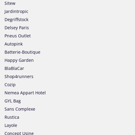
Sitew
Jardintropic
Degriffstock
Delsey Paris
Pneus Outlet
Autopink
Batterie-Boutique
Happy Garden
BlaBlaCar
Shop4runners
Cozip
Nemea Appart Hotel
GYL Bag
Sans Complexe
Rustica
Layole
Concept Usine