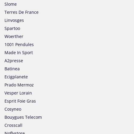
Slome
Terres De France
Linvosges
Spartoo
Woerther
1001 Pendules
Made In Sport
A2presse
Batinea
Ecigplanete
Prado Mermoz
Vesper Lorain
Esprit Foie Gras
Cosyneo
Bouygues Telecom
Crosscall
Noflystore