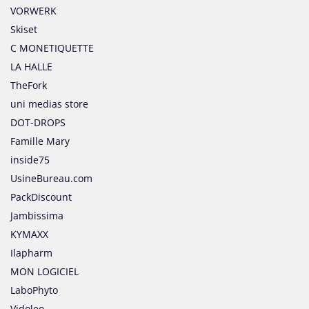
VORWERK
Skiset
C MONETIQUETTE
LA HALLE
TheFork
uni medias store
DOT-DROPS
Famille Mary
inside75
UsineBureau.com
PackDiscount
Jambissima
KYMAXX
Ilapharm
MON LOGICIEL
LaboPhyto
Vidoleo