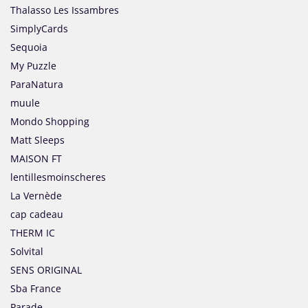
Thalasso Les Issambres
SimplyCards
Sequoia
My Puzzle
ParaNatura
muule
Mondo Shopping
Matt Sleeps
MAISON FT
lentillesmoinscheres
La Vernède
cap cadeau
THERM IC
Solvital
SENS ORIGINAL
Sba France
Parade