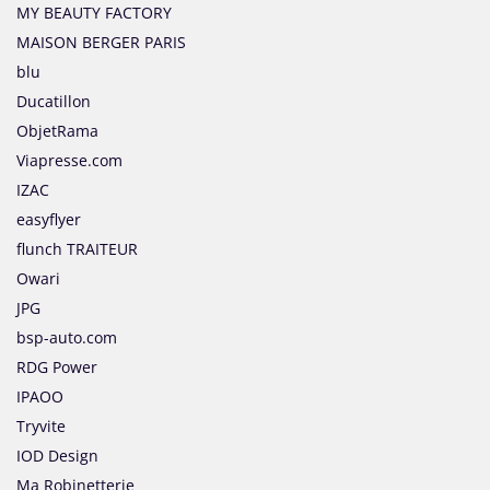
MY BEAUTY FACTORY
MAISON BERGER PARIS
blu
Ducatillon
ObjetRama
Viapresse.com
IZAC
easyflyer
flunch TRAITEUR
Owari
JPG
bsp-auto.com
RDG Power
IPAOO
Tryvite
IOD Design
Ma Robinetterie