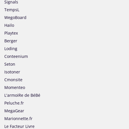
Signals
TempsL
WegoBoard
Hailo
Playtex
Berger
Loding
Conteenium
Seton
Isotoner
Cmonsite
Momenteo
L'armoiRe de BéBé
Peluche.fr
MegaGear
Marionnette.fr
Le Facteur Livre