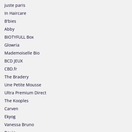
juste paris
In Haircare
B'bies
Abby
BIOTYFULL Box
Glowria
Mademoiselle Bio
BCD JEUX
CBD.fr
The Bradery
Une Petite Mousse
Ultra Premium Direct
The Kooples
Carven
Ekyog
Vanessa Bruno