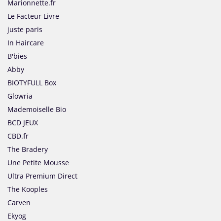
Marionnette.fr
Le Facteur Livre
juste paris
In Haircare
B'bies
Abby
BIOTYFULL Box
Glowria
Mademoiselle Bio
BCD JEUX
CBD.fr
The Bradery
Une Petite Mousse
Ultra Premium Direct
The Kooples
Carven
Ekyog