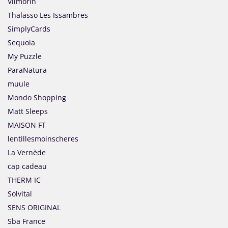
Vilmorin
Thalasso Les Issambres
SimplyCards
Sequoia
My Puzzle
ParaNatura
muule
Mondo Shopping
Matt Sleeps
MAISON FT
lentillesmoinscheres
La Vernède
cap cadeau
THERM IC
Solvital
SENS ORIGINAL
Sba France