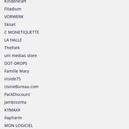
Kinderkraft
Fitadium
VORWERK
Skiset
C MONETIQUETTE
LA HALLE
TheFork
uni medias store
DOT-DROPS
Famille Mary
inside75
UsineBureau.com
PackDiscount
Jambissima
KYMAXX
Ilapharm
MON LOGICIEL