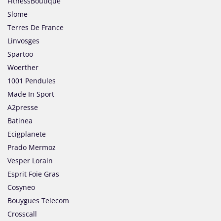
FitnessBoutique
Slome
Terres De France
Linvosges
Spartoo
Woerther
1001 Pendules
Made In Sport
A2presse
Batinea
Ecigplanete
Prado Mermoz
Vesper Lorain
Esprit Foie Gras
Cosyneo
Bouygues Telecom
Crosscall