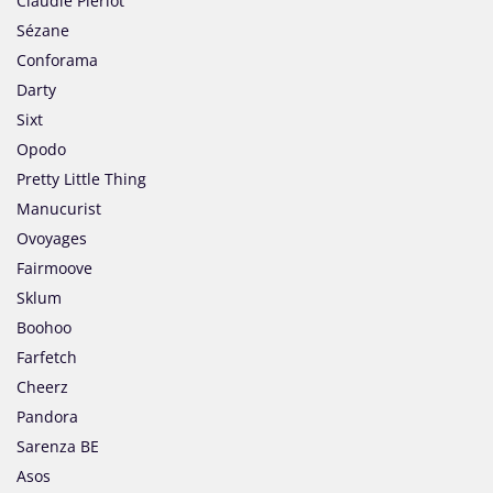
Claudie Pierlot
Sézane
Conforama
Darty
Sixt
Opodo
Pretty Little Thing
Manucurist
Ovoyages
Fairmoove
Sklum
Boohoo
Farfetch
Cheerz
Pandora
Sarenza BE
Asos