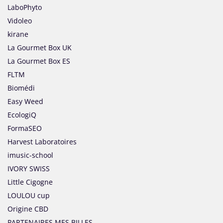
LaboPhyto
Vidoleo
kirane
La Gourmet Box UK
La Gourmet Box ES
FLTM
Biomédi
Easy Weed
EcologiQ
FormaSEO
Harvest Laboratoires
imusic-school
IVORY SWISS
Little Cigogne
LOULOU cup
Origine CBD
PARTENAIRES MES BILLES