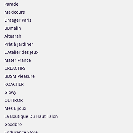
Parade
Maxicours
Draeger Paris
BBmalin
Altearah
Prêt à Jardiner
L'Atelier des Jeux
Mater France
CRÉACTIFS
BDSM Pleasure
KOACHER
Glowy
OUTIROR
Mes Bijoux
La Boutique Du Haut Talon
Goodbro
Endurance Store