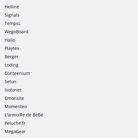
Helline
Signals
TempsL
WegoBoard
Hailo
Playtex
Berger
Loding
Conteenium
Seton
Isotoner
Cmonsite
Momenteo
L'armoiRe de BéBé
Peluche.fr
MegaGear