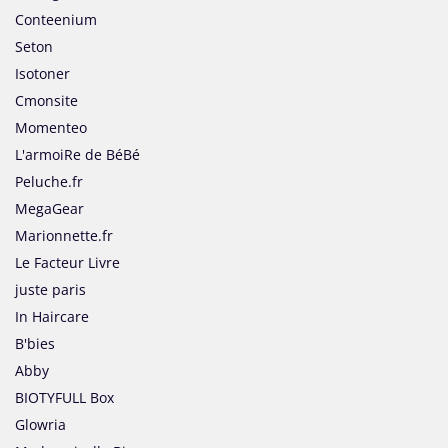
Conteenium
Seton
Isotoner
Cmonsite
Momenteo
L'armoiRe de BéBé
Peluche.fr
MegaGear
Marionnette.fr
Le Facteur Livre
juste paris
In Haircare
B'bies
Abby
BIOTYFULL Box
Glowria