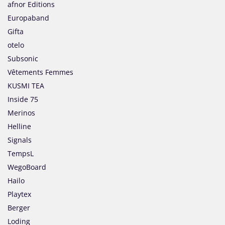
afnor Editions
Europaband
Gifta
otelo
Subsonic
Vêtements Femmes
KUSMI TEA
Inside 75
Merinos
Helline
Signals
TempsL
WegoBoard
Hailo
Playtex
Berger
Loding