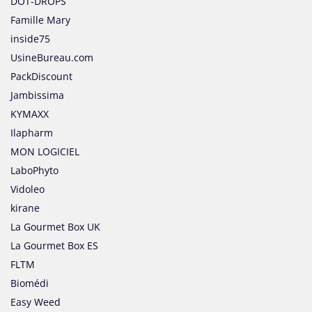
DOT-DROPS
Famille Mary
inside75
UsineBureau.com
PackDiscount
Jambissima
KYMAXX
Ilapharm
MON LOGICIEL
LaboPhyto
Vidoleo
kirane
La Gourmet Box UK
La Gourmet Box ES
FLTM
Biomédi
Easy Weed