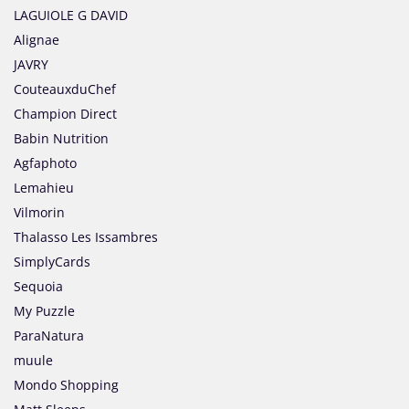
LAGUIOLE G DAVID
Alignae
JAVRY
CouteauxduChef
Champion Direct
Babin Nutrition
Agfaphoto
Lemahieu
Vilmorin
Thalasso Les Issambres
SimplyCards
Sequoia
My Puzzle
ParaNatura
muule
Mondo Shopping