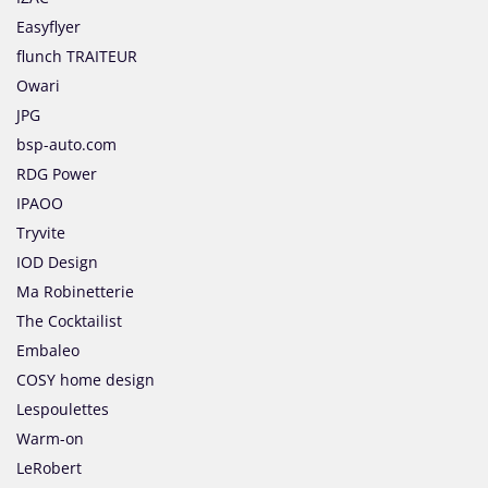
Easyflyer
flunch TRAITEUR
Owari
JPG
bsp-auto.com
RDG Power
IPAOO
Tryvite
IOD Design
Ma Robinetterie
The Cocktailist
Embaleo
COSY home design
Lespoulettes
Warm-on
LeRobert