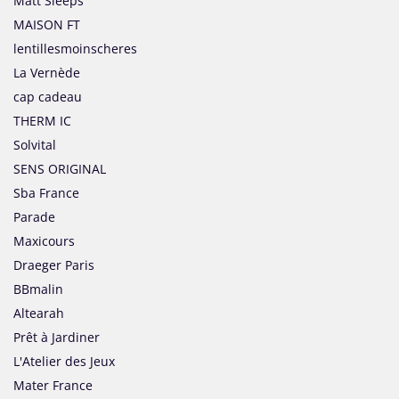
Matt Sleeps
MAISON FT
lentillesmoinscheres
La Vernède
cap cadeau
THERM IC
Solvital
SENS ORIGINAL
Sba France
Parade
Maxicours
Draeger Paris
BBmalin
Altearah
Prêt à Jardiner
L'Atelier des Jeux
Mater France