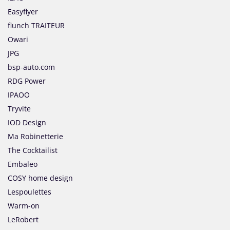
Easyflyer
flunch TRAITEUR
Owari
JPG
bsp-auto.com
RDG Power
IPAOO
Tryvite
IOD Design
Ma Robinetterie
The Cocktailist
Embaleo
COSY home design
Lespoulettes
Warm-on
LeRobert