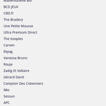
Mademoiselle Bio
BCD JEUX
CBD.fr
The Bradery
Une Petite Mousse
Ultra Premium Direct
The Kooples
Carven
Ekyog
Vanessa Bruno
Rouje
Zadig Et Voltaire
Gérard Darel
Comptoir Des Cotonniers
Ikks
Sessun
APC