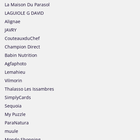
La Maison Du Parasol
LAGUIOLE G DAVID
Alignae
JAVRY
CouteauxduChef
Champion Direct
Babin Nutrition
Agfaphoto
Lemahieu
Vilmorin
Thalasso Les Issambres
SimplyCards
Sequoia
My Puzzle
ParaNatura
muule
Mondo Shopping