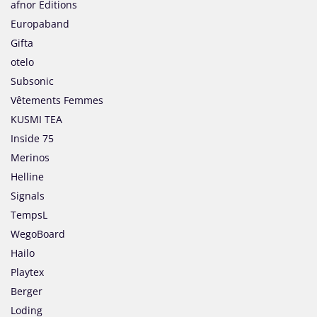
afnor Editions
Europaband
Gifta
otelo
Subsonic
Vêtements Femmes
KUSMI TEA
Inside 75
Merinos
Helline
Signals
TempsL
WegoBoard
Hailo
Playtex
Berger
Loding