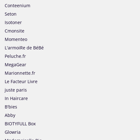
Conteenium
Seton
Isotoner
Cmonsite
Momenteo
L'armoiRe de BéBé
Peluche.fr
MegaGear
Marionnette.fr
Le Facteur Livre
juste paris
In Haircare
B'bies
Abby
BIOTYFULL Box
Glowria