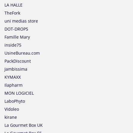
LA HALLE
TheFork
uni medias store
DOT-DROPS
Famille Mary
inside75
UsineBureau.com
PackDiscount
Jambissima
KYMAXX
Ilapharm
MON LOGICIEL
LaboPhyto
Vidoleo
kirane
La Gourmet Box UK