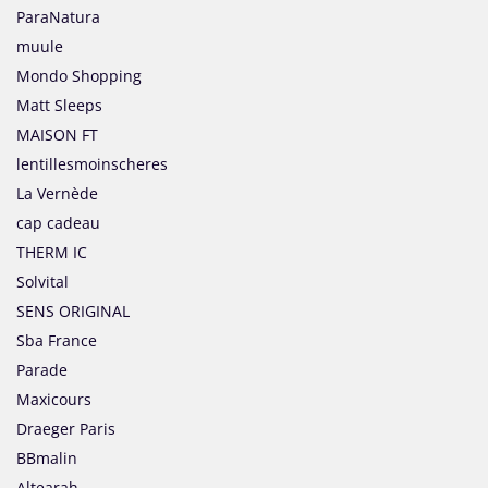
ParaNatura
muule
Mondo Shopping
Matt Sleeps
MAISON FT
lentillesmoinscheres
La Vernède
cap cadeau
THERM IC
Solvital
SENS ORIGINAL
Sba France
Parade
Maxicours
Draeger Paris
BBmalin
Altearah