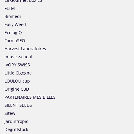
La Gourmet Box ES
FLTM
Biomédi
Easy Weed
EcologiQ
FormaSEO
Harvest Laboratoires
imusic-school
IVORY SWISS
Little Cigogne
LOULOU cup
Origine CBD
PARTENAIRES MES BILLES
SILENT SEEDS
Sitew
Jardintropic
Degriffstock