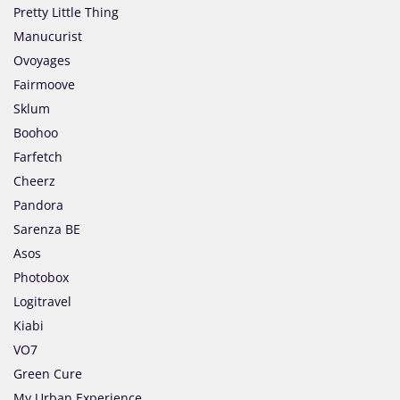
Pretty Little Thing
Manucurist
Ovoyages
Fairmoove
Sklum
Boohoo
Farfetch
Cheerz
Pandora
Sarenza BE
Asos
Photobox
Logitravel
Kiabi
VO7
Green Cure
My Urban Experience