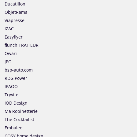
Ducatillon
ObjetRama
Viapresse
IZAC
Easyflyer
flunch TRAITEUR
Owari
JPG
bsp-auto.com
RDG Power
IPAOO
Tryvite
IOD Design
Ma Robinetterie
The Cocktailist
Embaleo
COSY home design