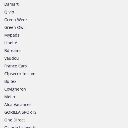
Damart
Qivio
Green Weez
Green Owl
Mypads
Libelté
Bdreams
Vaudou
France Cars
Cfpsecurite.com
Bultex
Covigneron
Mello
Aloa Vacances
GORILLA SPORTS
One Direct
Galerie Lafayette