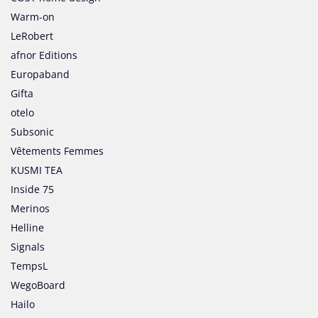
Warm-on
LeRobert
afnor Editions
Europaband
Gifta
otelo
Subsonic
Vêtements Femmes
KUSMI TEA
Inside 75
Merinos
Helline
Signals
TempsL
WegoBoard
Hailo