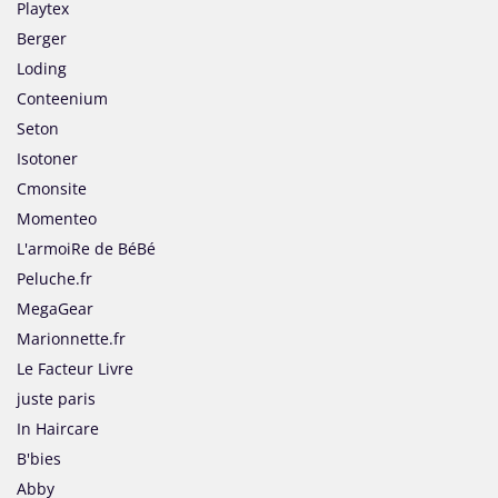
Playtex
Berger
Loding
Conteenium
Seton
Isotoner
Cmonsite
Momenteo
L'armoiRe de BéBé
Peluche.fr
MegaGear
Marionnette.fr
Le Facteur Livre
juste paris
In Haircare
B'bies
Abby