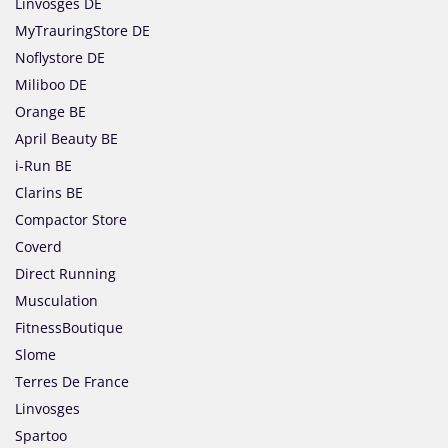
Linvosges DE
MyTrauringStore DE
Noflystore DE
Miliboo DE
Orange BE
April Beauty BE
i-Run BE
Clarins BE
Compactor Store
Coverd
Direct Running
Musculation
FitnessBoutique
Slome
Terres De France
Linvosges
Spartoo