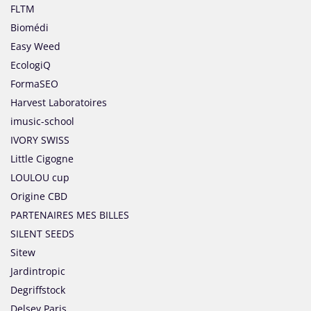
FLTM
Biomédi
Easy Weed
EcologiQ
FormaSEO
Harvest Laboratoires
imusic-school
IVORY SWISS
Little Cigogne
LOULOU cup
Origine CBD
PARTENAIRES MES BILLES
SILENT SEEDS
Sitew
Jardintropic
Degriffstock
Delsey Paris