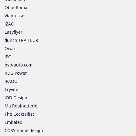
ObjetRama
Viapresse
IZAC
Easyflyer
flunch TRAITEUR
Owari
JPG
bsp-auto.com
RDG Power
IPAOO
Tryvite
IOD Design
Ma Robinetterie
The Cocktailist
Embaleo
COSY home design