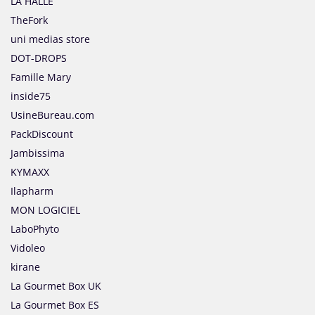
LA HALLE
TheFork
uni medias store
DOT-DROPS
Famille Mary
inside75
UsineBureau.com
PackDiscount
Jambissima
KYMAXX
Ilapharm
MON LOGICIEL
LaboPhyto
Vidoleo
kirane
La Gourmet Box UK
La Gourmet Box ES