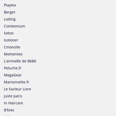
Playtex
Berger
Loding
Conteenium
Seton
Isotoner
Cmonsite
Momenteo
L'armoiRe de BéBé
Peluche.fr
MegaGear
Marionnette.fr
Le Facteur Livre
juste paris
In Haircare
B'bies