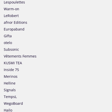
Lespoulettes
Warm-on
LeRobert
afnor Editions
Europaband
Gifta
otelo
Subsonic
Vêtements Femmes
KUSMI TEA
Inside 75
Merinos
Helline
Signals
TempsL
WegoBoard
Hailo