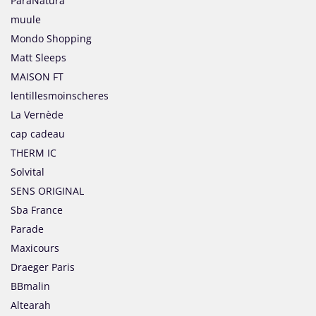
ParaNatura
muule
Mondo Shopping
Matt Sleeps
MAISON FT
lentillesmoinscheres
La Vernède
cap cadeau
THERM IC
Solvital
SENS ORIGINAL
Sba France
Parade
Maxicours
Draeger Paris
BBmalin
Altearah