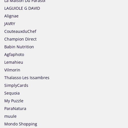
La Maison Du Parasol
LAGUIOLE G DAVID
Alignae
JAVRY
CouteauxduChef
Champion Direct
Babin Nutrition
Agfaphoto
Lemahieu
Vilmorin
Thalasso Les Issambres
SimplyCards
Sequoia
My Puzzle
ParaNatura
muule
Mondo Shopping