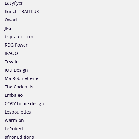
Easyflyer
flunch TRAITEUR
Owari
JPG
bsp-auto.com
RDG Power
IPAOO
Tryvite
IOD Design
Ma Robinetterie
The Cocktailist
Embaleo
COSY home design
Lespoulettes
Warm-on
LeRobert
afnor Editions