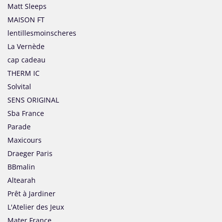
Matt Sleeps
MAISON FT
lentillesmoinscheres
La Vernède
cap cadeau
THERM IC
Solvital
SENS ORIGINAL
Sba France
Parade
Maxicours
Draeger Paris
BBmalin
Altearah
Prêt à Jardiner
L'Atelier des Jeux
Mater France