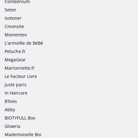
Conteenium
Seton
Isotoner
Cmonsite
Momenteo
L'armoiRe de BéBé
Peluche.fr
MegaGear
Marionnette.fr
Le Facteur Livre
juste paris
In Haircare
B'bies
Abby
BIOTYFULL Box
Glowria
Mademoiselle Bio