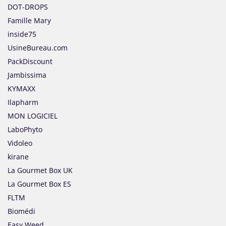
DOT-DROPS
Famille Mary
inside75
UsineBureau.com
PackDiscount
Jambissima
KYMAXX
Ilapharm
MON LOGICIEL
LaboPhyto
Vidoleo
kirane
La Gourmet Box UK
La Gourmet Box ES
FLTM
Biomédi
Easy Weed