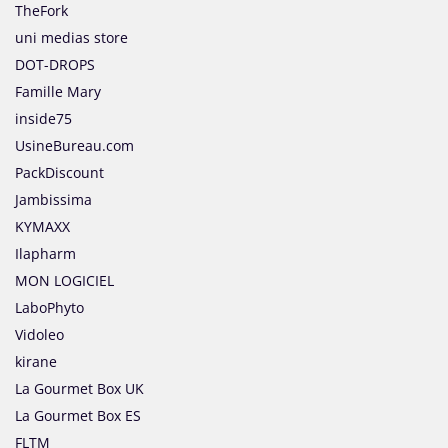
TheFork
uni medias store
DOT-DROPS
Famille Mary
inside75
UsineBureau.com
PackDiscount
Jambissima
KYMAXX
Ilapharm
MON LOGICIEL
LaboPhyto
Vidoleo
kirane
La Gourmet Box UK
La Gourmet Box ES
FLTM