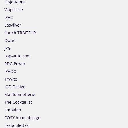
ObjetRama
Viapresse
IZAC
Easyflyer
flunch TRAITEUR
Owari
JPG
bsp-auto.com
RDG Power
IPAOO
Tryvite
IOD Design
Ma Robinetterie
The Cocktailist
Embaleo
COSY home design
Lespoulettes