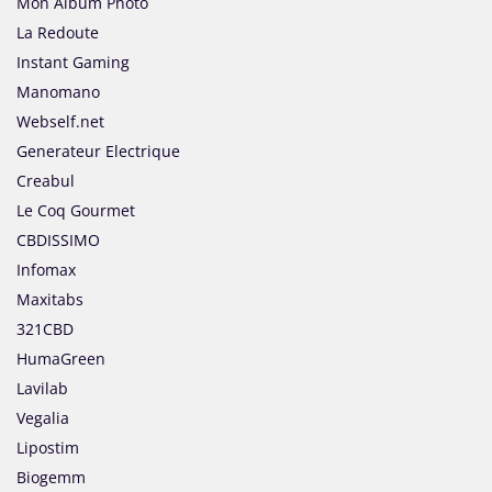
Mon Album Photo
La Redoute
Instant Gaming
Manomano
Webself.net
Generateur Electrique
Creabul
Le Coq Gourmet
CBDISSIMO
Infomax
Maxitabs
321CBD
HumaGreen
Lavilab
Vegalia
Lipostim
Biogemm