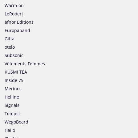
Warm-on
LeRobert
afnor Editions
Europaband
Gifta
otelo
Subsonic
Vêtements Femmes
KUSMI TEA
Inside 75
Merinos
Helline
Signals
TempsL
WegoBoard
Hailo