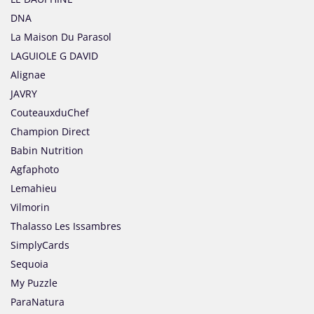
DNA
La Maison Du Parasol
LAGUIOLE G DAVID
Alignae
JAVRY
CouteauxduChef
Champion Direct
Babin Nutrition
Agfaphoto
Lemahieu
Vilmorin
Thalasso Les Issambres
SimplyCards
Sequoia
My Puzzle
ParaNatura