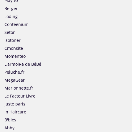
Playtex
Berger
Loding
Conteenium
Seton
Isotoner
Cmonsite
Momenteo
L'armoiRe de BéBé
Peluche.fr
MegaGear
Marionnette.fr
Le Facteur Livre
juste paris
In Haircare
B'bies
Abby