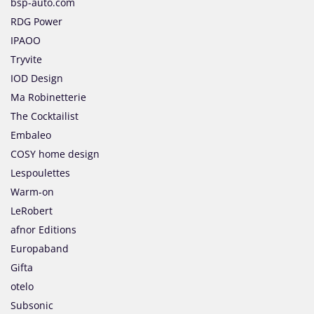
bsp-auto.com
RDG Power
IPAOO
Tryvite
IOD Design
Ma Robinetterie
The Cocktailist
Embaleo
COSY home design
Lespoulettes
Warm-on
LeRobert
afnor Editions
Europaband
Gifta
otelo
Subsonic