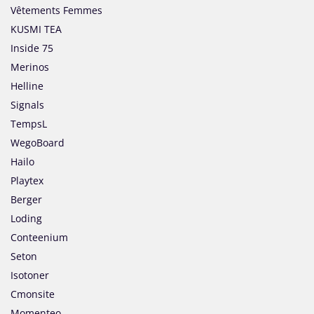
Vêtements Femmes
KUSMI TEA
Inside 75
Merinos
Helline
Signals
TempsL
WegoBoard
Hailo
Playtex
Berger
Loding
Conteenium
Seton
Isotoner
Cmonsite
Momenteo