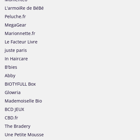
L'armoiRe de BéBé
Peluche.fr
MegaGear
Marionnette.fr
Le Facteur Livre
juste paris
In Haircare
B'bies
Abby
BIOTYFULL Box
Glowria
Mademoiselle Bio
BCD JEUX
CBD.fr
The Bradery
Une Petite Mousse