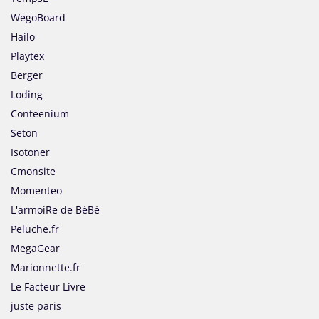
WegoBoard
Hailo
Playtex
Berger
Loding
Conteenium
Seton
Isotoner
Cmonsite
Momenteo
L'armoiRe de BéBé
Peluche.fr
MegaGear
Marionnette.fr
Le Facteur Livre
juste paris