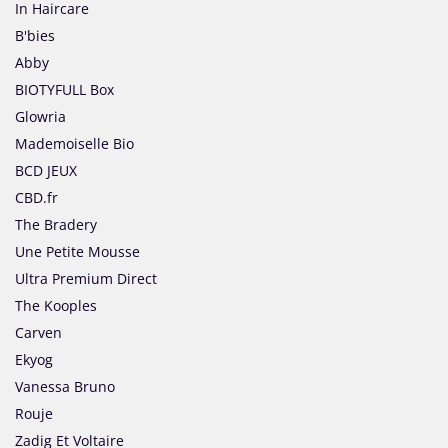
In Haircare
B'bies
Abby
BIOTYFULL Box
Glowria
Mademoiselle Bio
BCD JEUX
CBD.fr
The Bradery
Une Petite Mousse
Ultra Premium Direct
The Kooples
Carven
Ekyog
Vanessa Bruno
Rouje
Zadig Et Voltaire