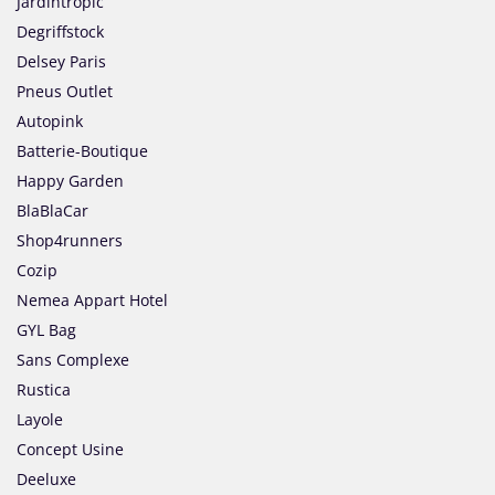
Jardintropic
Degriffstock
Delsey Paris
Pneus Outlet
Autopink
Batterie-Boutique
Happy Garden
BlaBlaCar
Shop4runners
Cozip
Nemea Appart Hotel
GYL Bag
Sans Complexe
Rustica
Layole
Concept Usine
Deeluxe