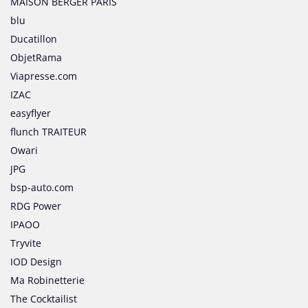
MAISON BERGER PARIS
blu
Ducatillon
ObjetRama
Viapresse.com
IZAC
easyflyer
flunch TRAITEUR
Owari
JPG
bsp-auto.com
RDG Power
IPAOO
Tryvite
IOD Design
Ma Robinetterie
The Cocktailist