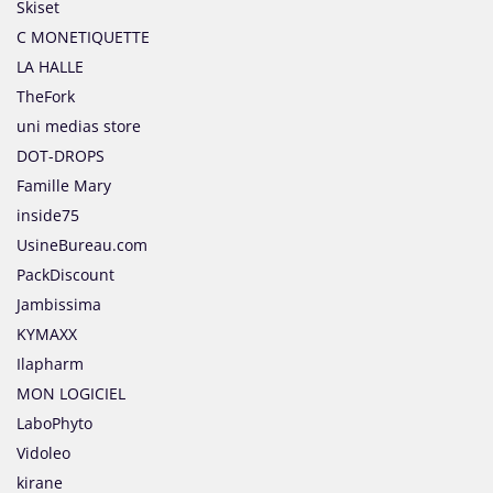
Skiset
C MONETIQUETTE
LA HALLE
TheFork
uni medias store
DOT-DROPS
Famille Mary
inside75
UsineBureau.com
PackDiscount
Jambissima
KYMAXX
Ilapharm
MON LOGICIEL
LaboPhyto
Vidoleo
kirane