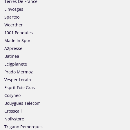
Terres De France
Linvosges
Spartoo
Woerther
1001 Pendules
Made In Sport
A2presse
Batinea
Ecigplanete
Prado Mermoz
Vesper Lorain
Esprit Foie Gras
Cosyneo
Bouygues Telecom
Crosscall
Noflystore
Trigano Remorques