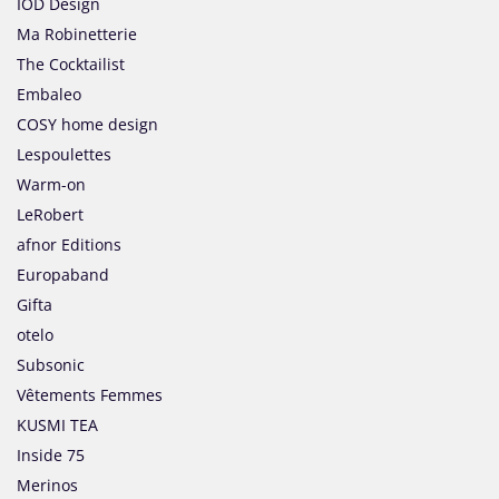
IOD Design
Ma Robinetterie
The Cocktailist
Embaleo
COSY home design
Lespoulettes
Warm-on
LeRobert
afnor Editions
Europaband
Gifta
otelo
Subsonic
Vêtements Femmes
KUSMI TEA
Inside 75
Merinos