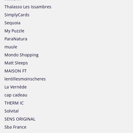
Thalasso Les Issambres
SimplyCards
Sequoia
My Puzzle
ParaNatura
muule
Mondo Shopping
Matt Sleeps
MAISON FT
lentillesmoinscheres
La Vernède
cap cadeau
THERM IC
Solvital
SENS ORIGINAL
Sba France