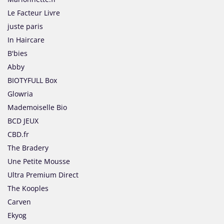
Le Facteur Livre
juste paris
In Haircare
B'bies
Abby
BIOTYFULL Box
Glowria
Mademoiselle Bio
BCD JEUX
CBD.fr
The Bradery
Une Petite Mousse
Ultra Premium Direct
The Kooples
Carven
Ekyog