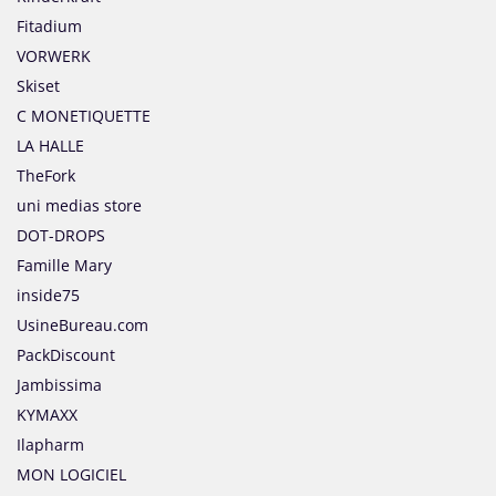
Fitadium
VORWERK
Skiset
C MONETIQUETTE
LA HALLE
TheFork
uni medias store
DOT-DROPS
Famille Mary
inside75
UsineBureau.com
PackDiscount
Jambissima
KYMAXX
Ilapharm
MON LOGICIEL