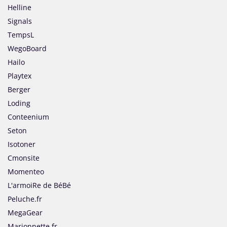
Helline
Signals
TempsL
WegoBoard
Hailo
Playtex
Berger
Loding
Conteenium
Seton
Isotoner
Cmonsite
Momenteo
L'armoiRe de BéBé
Peluche.fr
MegaGear
Marionnette.fr