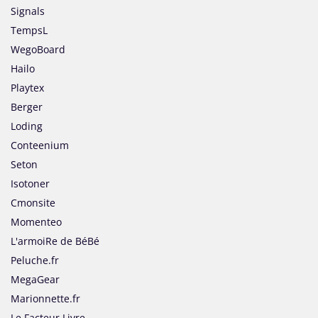
Signals
TempsL
WegoBoard
Hailo
Playtex
Berger
Loding
Conteenium
Seton
Isotoner
Cmonsite
Momenteo
L'armoiRe de BéBé
Peluche.fr
MegaGear
Marionnette.fr
Le Facteur Livre