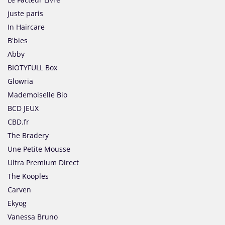
juste paris
In Haircare
B'bies
Abby
BIOTYFULL Box
Glowria
Mademoiselle Bio
BCD JEUX
CBD.fr
The Bradery
Une Petite Mousse
Ultra Premium Direct
The Kooples
Carven
Ekyog
Vanessa Bruno