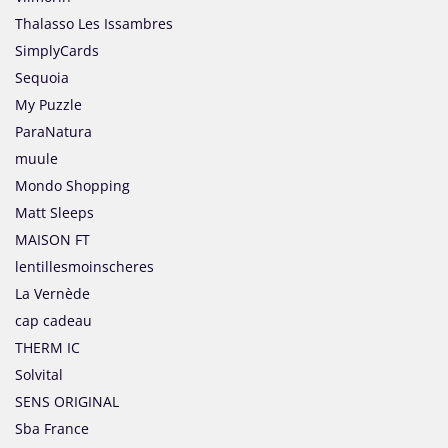
Thalasso Les Issambres
SimplyCards
Sequoia
My Puzzle
ParaNatura
muule
Mondo Shopping
Matt Sleeps
MAISON FT
lentillesmoinscheres
La Vernède
cap cadeau
THERM IC
Solvital
SENS ORIGINAL
Sba France