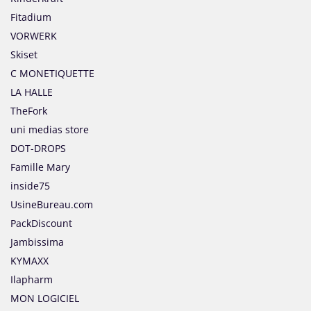
Fitadium
VORWERK
Skiset
C MONETIQUETTE
LA HALLE
TheFork
uni medias store
DOT-DROPS
Famille Mary
inside75
UsineBureau.com
PackDiscount
Jambissima
KYMAXX
Ilapharm
MON LOGICIEL