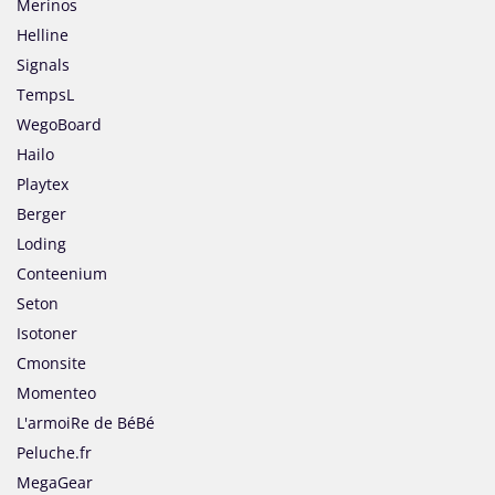
Merinos
Helline
Signals
TempsL
WegoBoard
Hailo
Playtex
Berger
Loding
Conteenium
Seton
Isotoner
Cmonsite
Momenteo
L'armoiRe de BéBé
Peluche.fr
MegaGear