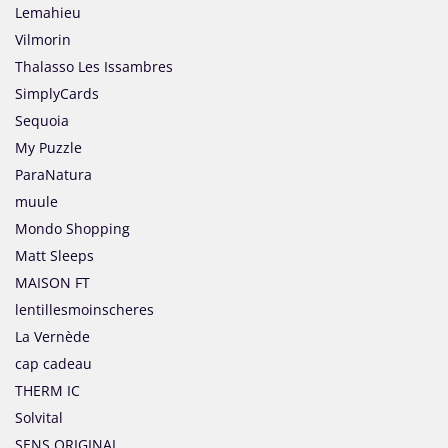
Lemahieu
Vilmorin
Thalasso Les Issambres
SimplyCards
Sequoia
My Puzzle
ParaNatura
muule
Mondo Shopping
Matt Sleeps
MAISON FT
lentillesmoinscheres
La Vernède
cap cadeau
THERM IC
Solvital
SENS ORIGINAL