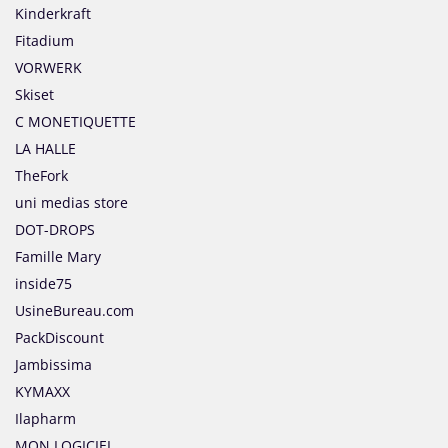
Kinderkraft
Fitadium
VORWERK
Skiset
C MONETIQUETTE
LA HALLE
TheFork
uni medias store
DOT-DROPS
Famille Mary
inside75
UsineBureau.com
PackDiscount
Jambissima
KYMAXX
Ilapharm
MON LOGICIEL