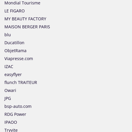
Mondial Tourisme
LE FIGARO
MY BEAUTY FACTORY
MAISON BERGER PARIS
blu
Ducatillon
ObjetRama
Viapresse.com
IZAC
easyflyer
flunch TRAITEUR
Owari
JPG
bsp-auto.com
RDG Power
IPAOO
Tryvite