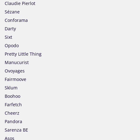
Claudie Pierlot
Sézane
Conforama
Darty
Sixt
Opodo
Pretty Little Thing
Manucurist
Ovoyages
Fairmoove
Sklum
Boohoo
Farfetch
Cheerz
Pandora
Sarenza BE
Asos