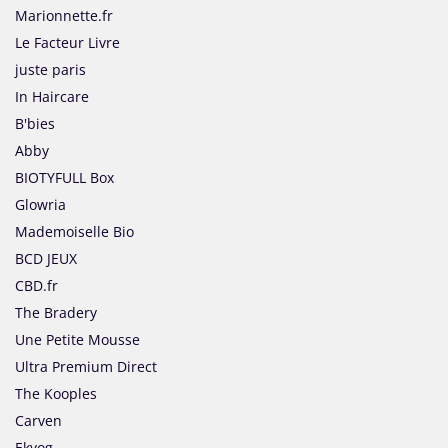
Marionnette.fr
Le Facteur Livre
juste paris
In Haircare
B'bies
Abby
BIOTYFULL Box
Glowria
Mademoiselle Bio
BCD JEUX
CBD.fr
The Bradery
Une Petite Mousse
Ultra Premium Direct
The Kooples
Carven
Ekyog