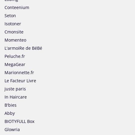
Conteenium
Seton
Isotoner
Cmonsite
Momenteo
L'armoiRe de BéBé
Peluche.fr
MegaGear
Marionnette.fr
Le Facteur Livre
juste paris
In Haircare
B'bies
Abby
BIOTYFULL Box
Glowria