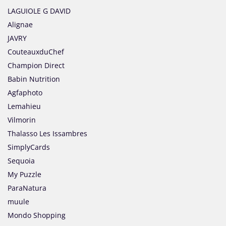
LAGUIOLE G DAVID
Alignae
JAVRY
CouteauxduChef
Champion Direct
Babin Nutrition
Agfaphoto
Lemahieu
Vilmorin
Thalasso Les Issambres
SimplyCards
Sequoia
My Puzzle
ParaNatura
muule
Mondo Shopping