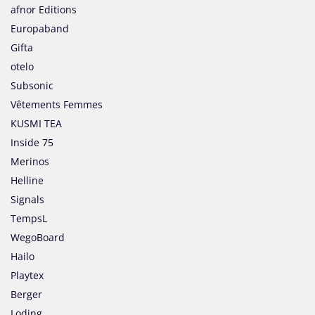
afnor Editions
Europaband
Gifta
otelo
Subsonic
Vêtements Femmes
KUSMI TEA
Inside 75
Merinos
Helline
Signals
TempsL
WegoBoard
Hailo
Playtex
Berger
Loding