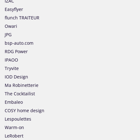
IZAC
Easyflyer
flunch TRAITEUR
Owari
JPG
bsp-auto.com
RDG Power
IPAOO
Tryvite
IOD Design
Ma Robinetterie
The Cocktailist
Embaleo
COSY home design
Lespoulettes
Warm-on
LeRobert