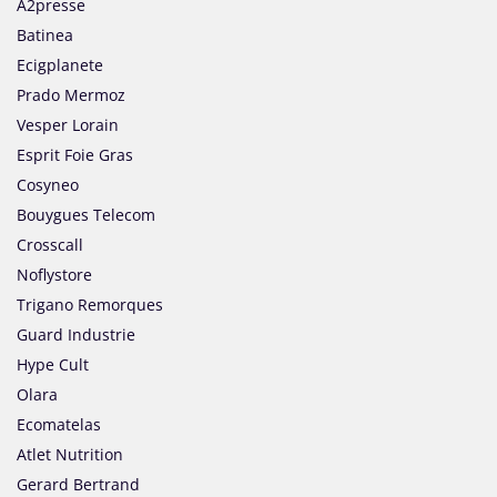
A2presse
Batinea
Ecigplanete
Prado Mermoz
Vesper Lorain
Esprit Foie Gras
Cosyneo
Bouygues Telecom
Crosscall
Noflystore
Trigano Remorques
Guard Industrie
Hype Cult
Olara
Ecomatelas
Atlet Nutrition
Gerard Bertrand