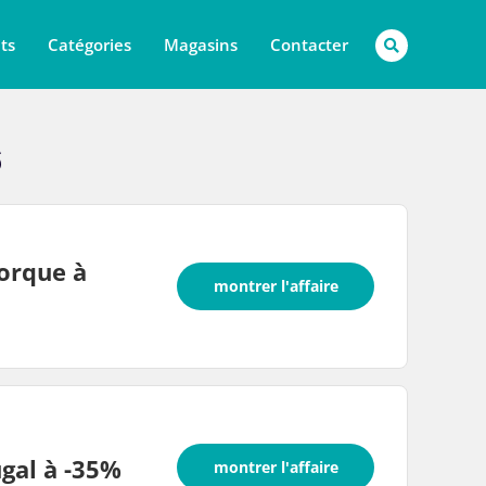
ts
Catégories
Magasins
Contacter
6
norque à
montrer l'affaire
ugal à -35%
montrer l'affaire