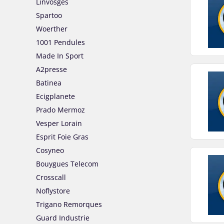
Linvosges
Spartoo
Woerther
1001 Pendules
Made In Sport
A2presse
Batinea
Ecigplanete
Prado Mermoz
Vesper Lorain
Esprit Foie Gras
Cosyneo
Bouygues Telecom
Crosscall
Noflystore
Trigano Remorques
Guard Industrie