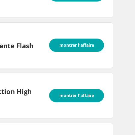
ente Flash
montrer l'affaire
ction High
montrer l'affaire