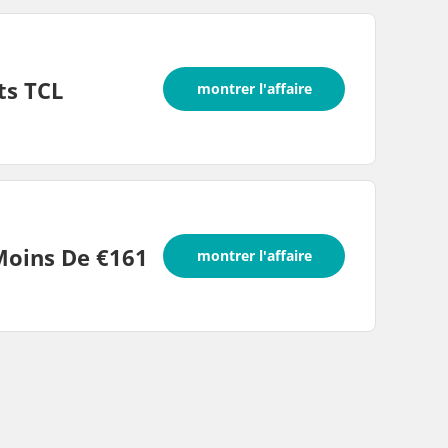
ts TCL
montrer l'affaire
Moins De €161
montrer l'affaire