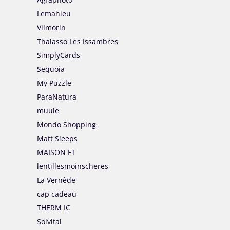
Lemahieu
Vilmorin
Thalasso Les Issambres
SimplyCards
Sequoia
My Puzzle
ParaNatura
muule
Mondo Shopping
Matt Sleeps
MAISON FT
lentillesmoinscheres
La Vernède
cap cadeau
THERM IC
Solvital