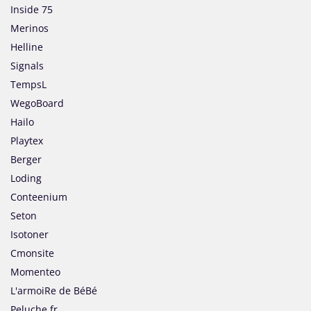
Inside 75
Merinos
Helline
Signals
TempsL
WegoBoard
Hailo
Playtex
Berger
Loding
Conteenium
Seton
Isotoner
Cmonsite
Momenteo
L'armoiRe de BéBé
Peluche.fr