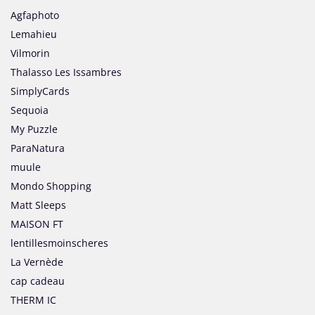
Agfaphoto
Lemahieu
Vilmorin
Thalasso Les Issambres
SimplyCards
Sequoia
My Puzzle
ParaNatura
muule
Mondo Shopping
Matt Sleeps
MAISON FT
lentillesmoinscheres
La Vernède
cap cadeau
THERM IC