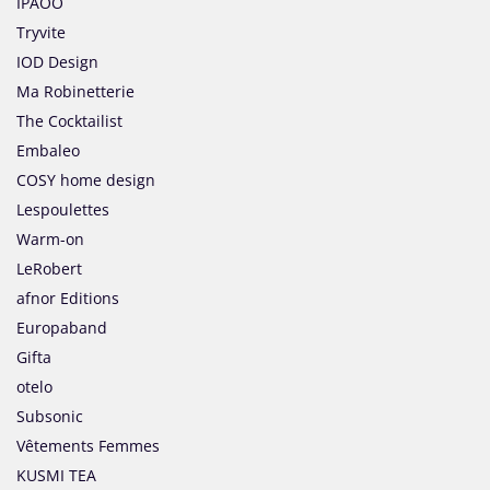
IPAOO
Tryvite
IOD Design
Ma Robinetterie
The Cocktailist
Embaleo
COSY home design
Lespoulettes
Warm-on
LeRobert
afnor Editions
Europaband
Gifta
otelo
Subsonic
Vêtements Femmes
KUSMI TEA