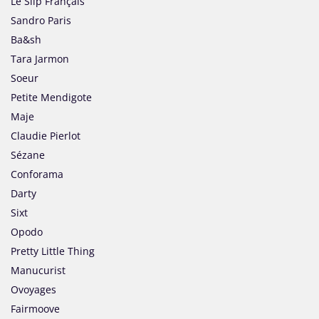
Le Slip Français
Sandro Paris
Ba&sh
Tara Jarmon
Soeur
Petite Mendigote
Maje
Claudie Pierlot
Sézane
Conforama
Darty
Sixt
Opodo
Pretty Little Thing
Manucurist
Ovoyages
Fairmoove