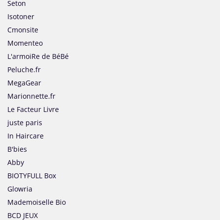
Seton
Isotoner
Cmonsite
Momenteo
L'armoiRe de BéBé
Peluche.fr
MegaGear
Marionnette.fr
Le Facteur Livre
juste paris
In Haircare
B'bies
Abby
BIOTYFULL Box
Glowria
Mademoiselle Bio
BCD JEUX