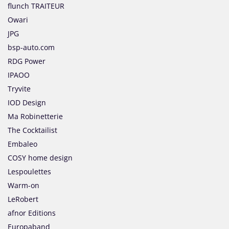
flunch TRAITEUR
Owari
JPG
bsp-auto.com
RDG Power
IPAOO
Tryvite
IOD Design
Ma Robinetterie
The Cocktailist
Embaleo
COSY home design
Lespoulettes
Warm-on
LeRobert
afnor Editions
Europaband