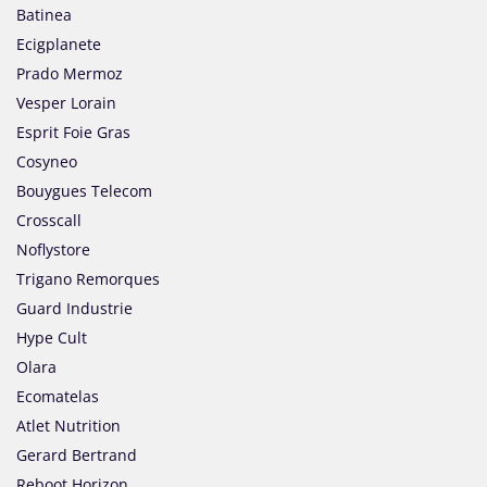
Batinea
Ecigplanete
Prado Mermoz
Vesper Lorain
Esprit Foie Gras
Cosyneo
Bouygues Telecom
Crosscall
Noflystore
Trigano Remorques
Guard Industrie
Hype Cult
Olara
Ecomatelas
Atlet Nutrition
Gerard Bertrand
Reboot Horizon