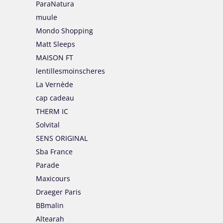
ParaNatura
muule
Mondo Shopping
Matt Sleeps
MAISON FT
lentillesmoinscheres
La Vernède
cap cadeau
THERM IC
Solvital
SENS ORIGINAL
Sba France
Parade
Maxicours
Draeger Paris
BBmalin
Altearah