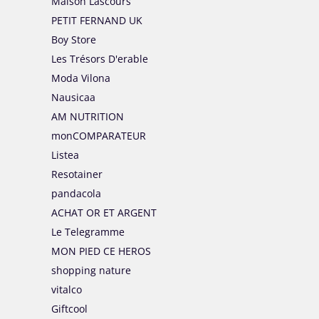
Maison Lascours
PETIT FERNAND UK
Boy Store
Les Trésors D'erable
Moda Vilona
Nausicaa
AM NUTRITION
monCOMPARATEUR
Listea
Resotainer
pandacola
ACHAT OR ET ARGENT
Le Telegramme
MON PIED CE HEROS
shopping nature
vitalco
Giftcool