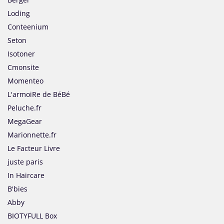
Loding
Conteenium
Seton
Isotoner
Cmonsite
Momenteo
L'armoiRe de BéBé
Peluche.fr
MegaGear
Marionnette.fr
Le Facteur Livre
juste paris
In Haircare
B'bies
Abby
BIOTYFULL Box