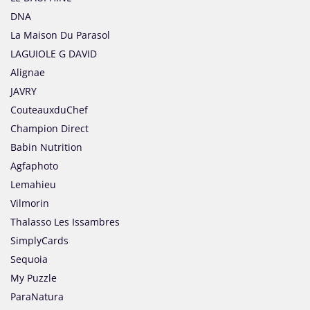
DNA
La Maison Du Parasol
LAGUIOLE G DAVID
Alignae
JAVRY
CouteauxduChef
Champion Direct
Babin Nutrition
Agfaphoto
Lemahieu
Vilmorin
Thalasso Les Issambres
SimplyCards
Sequoia
My Puzzle
ParaNatura