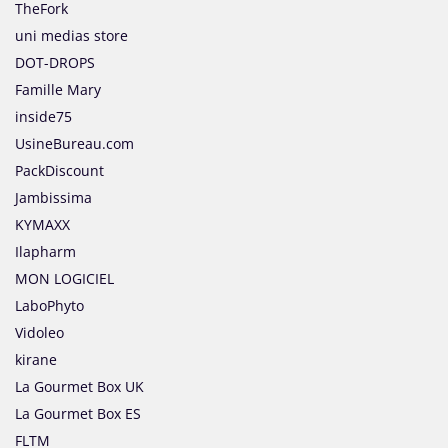
TheFork
uni medias store
DOT-DROPS
Famille Mary
inside75
UsineBureau.com
PackDiscount
Jambissima
KYMAXX
Ilapharm
MON LOGICIEL
LaboPhyto
Vidoleo
kirane
La Gourmet Box UK
La Gourmet Box ES
FLTM