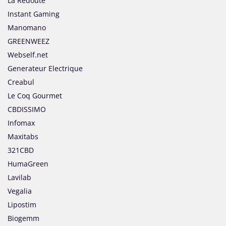
La Redoute
Instant Gaming
Manomano
GREENWEEZ
Webself.net
Generateur Electrique
Creabul
Le Coq Gourmet
CBDISSIMO
Infomax
Maxitabs
321CBD
HumaGreen
Lavilab
Vegalia
Lipostim
Biogemm