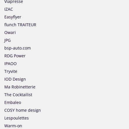
Viapresse
IZAC
Easyflyer
flunch TRAITEUR
Owari
JPG
bsp-auto.com
RDG Power
IPAOO
Tryvite
IOD Design
Ma Robinetterie
The Cocktailist
Embaleo
COSY home design
Lespoulettes
Warm-on