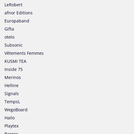
LeRobert
afnor Editions
Europaband
Gifta
otelo
Subsonic
Vêtements Femmes
KUSMI TEA
Inside 75
Merinos
Helline
Signals
TempsL
WegoBoard
Hailo
Playtex
Berger