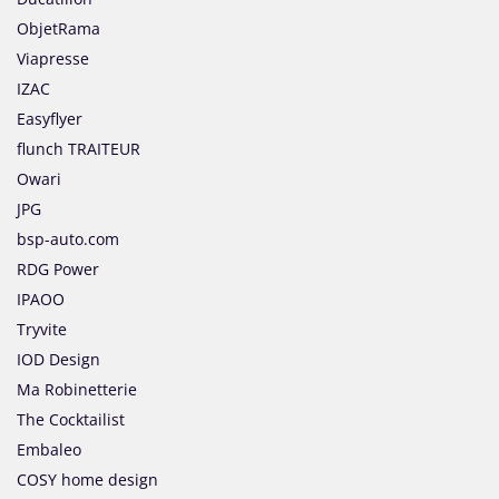
ObjetRama
Viapresse
IZAC
Easyflyer
flunch TRAITEUR
Owari
JPG
bsp-auto.com
RDG Power
IPAOO
Tryvite
IOD Design
Ma Robinetterie
The Cocktailist
Embaleo
COSY home design