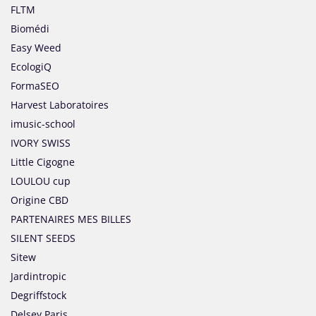
FLTM
Biomédi
Easy Weed
EcologiQ
FormaSEO
Harvest Laboratoires
imusic-school
IVORY SWISS
Little Cigogne
LOULOU cup
Origine CBD
PARTENAIRES MES BILLES
SILENT SEEDS
Sitew
Jardintropic
Degriffstock
Delsey Paris