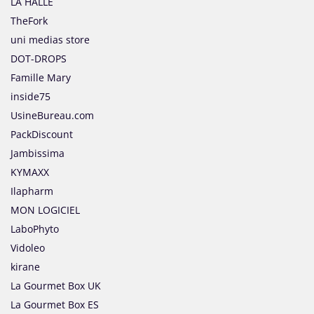
LA HALLE
TheFork
uni medias store
DOT-DROPS
Famille Mary
inside75
UsineBureau.com
PackDiscount
Jambissima
KYMAXX
Ilapharm
MON LOGICIEL
LaboPhyto
Vidoleo
kirane
La Gourmet Box UK
La Gourmet Box ES