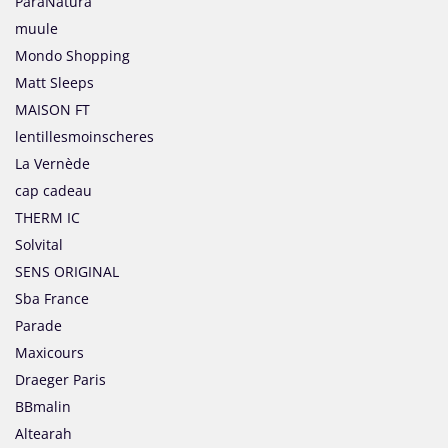
ParaNatura
muule
Mondo Shopping
Matt Sleeps
MAISON FT
lentillesmoinscheres
La Vernède
cap cadeau
THERM IC
Solvital
SENS ORIGINAL
Sba France
Parade
Maxicours
Draeger Paris
BBmalin
Altearah