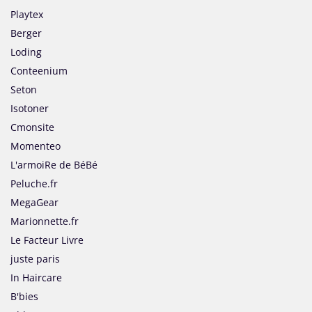
Playtex
Berger
Loding
Conteenium
Seton
Isotoner
Cmonsite
Momenteo
L'armoiRe de BéBé
Peluche.fr
MegaGear
Marionnette.fr
Le Facteur Livre
juste paris
In Haircare
B'bies