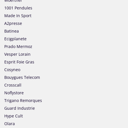
Woerther
1001 Pendules
Made In Sport
A2presse
Batinea
Ecigplanete
Prado Mermoz
Vesper Lorain
Esprit Foie Gras
Cosyneo
Bouygues Telecom
Crosscall
Noflystore
Trigano Remorques
Guard Industrie
Hype Cult
Olara